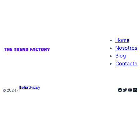
Home
Nosotros
Blog
Contacto
The Trend Factory
Faceboo
Twitter
YouT
Lin
© 2024 ·