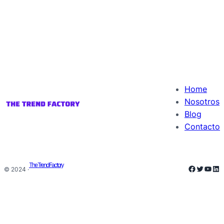
Home
Nosotros
Blog
Contacto
The Trend Factory
Faceboo
Twitter
YouT
Lin
© 2024 ·