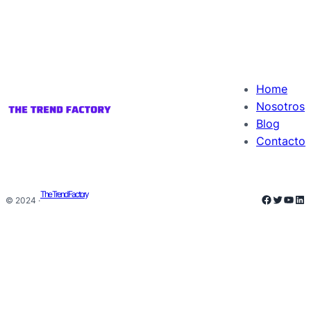
Home
Nosotros
Blog
Contacto
The Trend Factory
Faceboo
Twitter
YouT
Lin
© 2024 ·