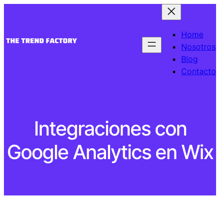
Skip
to
content
Home
Nosotros
Blog
Contacto
Integraciones con
Google Analytics en Wix